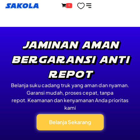
Lewati
content
Sakola
0
ke
konten
Jaminan Aman
Bergaransi Anti
Repot
Belanja suku cadang truk yang aman dan nyaman.
Garansi mudah, proses cepat, tanpa
repot.
Keamanan dan kenyamanan Anda prioritas
kami
Belanja Sekarang