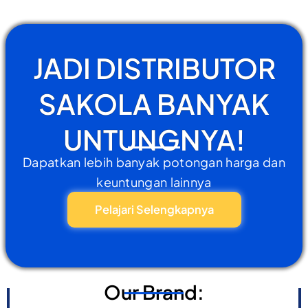
JADI DISTRIBUTOR
SAKOLA BANYAK
UNTUNGNYA!
Dapatkan lebih banyak potongan harga dan
keuntungan lainnya
Pelajari Selengkapnya
Our Brand: