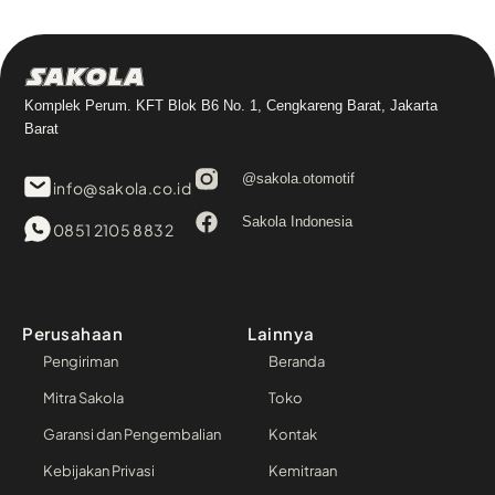
Sakola
Komplek Perum. KFT Blok B6 No. 1, Cengkareng Barat, Jakarta
Barat
@sakola.otomotif
info@sakola.co.id
Sakola Indonesia
0851 2105 8832
Perusahaan
Lainnya
Pengiriman
Beranda
Mitra Sakola
Toko
Garansi dan Pengembalian
Kontak
Kebijakan Privasi
Kemitraan