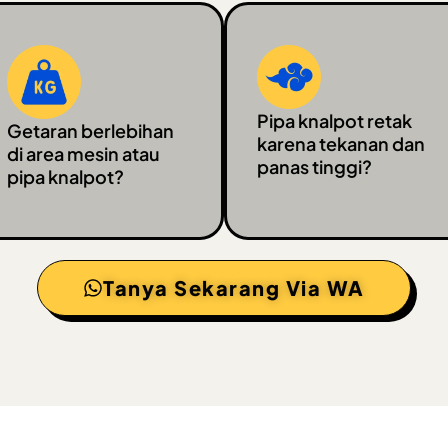
Pipa knalpot retak
Getaran berlebihan
karena tekanan dan
di area mesin atau
panas tinggi?
pipa knalpot?
Tanya Sekarang Via WA