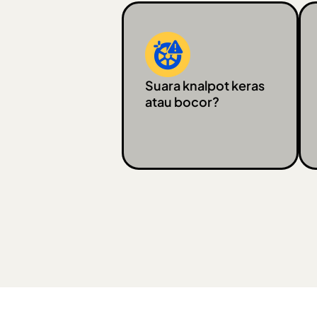
Suara knalpot keras
atau bocor?