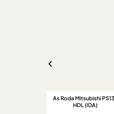
ubishi PS136
As Roda Suzuki New Car
(IDA)
(LH)