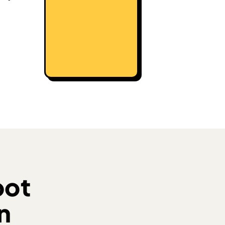
pot
n