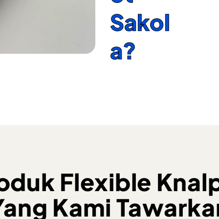
Sakol
a?
oduk Flexible Knal
Yang Kami Tawarka