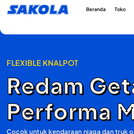
Lewati
content
Sakola
Beranda
Toko
ke
konten
FLEXIBLE KNALPOT
Redam Geta
Performa M
Cocok untuk kendaraan niaga dan truk o