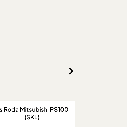
s Roda Mitsubishi PS120
As Roda Mit
(SKL)
HDL 