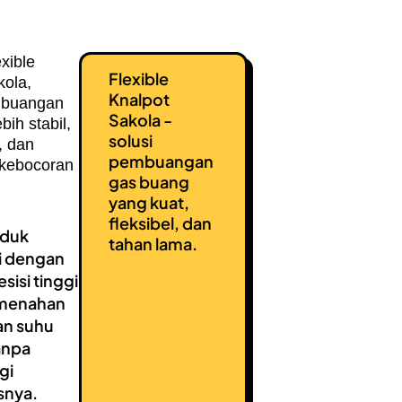
xible
Flexible
kola,
Knalpot
mbuangan
Sakola -
bih stabil,
solusi
, dan
pembuangan
 kebocoran
gas buang
yang kuat,
fleksibel, dan
oduk
tahan lama.
i dengan
sisi tinggi
 menahan
an suhu
anpa
gi
asnya.