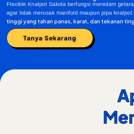
Flexible Knalpot Sakola berfungsi meredam geta
agar tidak merusak manifold maupun pipa knalpot
tinggi yang tahan panas, karat, dan tekanan tin
Tanya Sekarang
A
Men