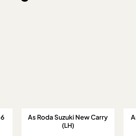
ry
As Roda Mitsubishi PS100
A
(SKL)