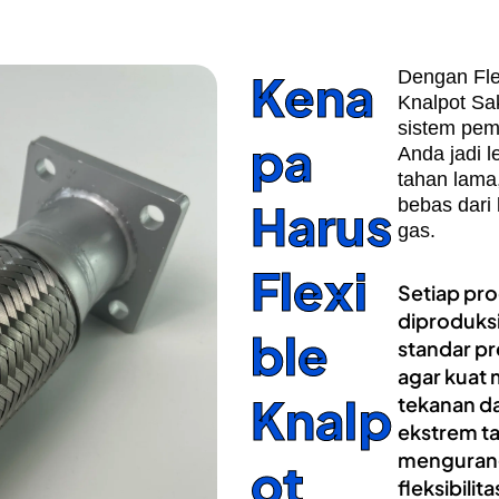
Kena
Dengan Fle
Knalpot Sa
sistem pe
pa
Anda jadi le
tahan lama
Harus
bebas dari
gas.
Flexi
Setiap pr
diproduks
ble
standar pre
agar kuat
Knalp
tekanan d
ekstrem t
menguran
ot
fleksibilit