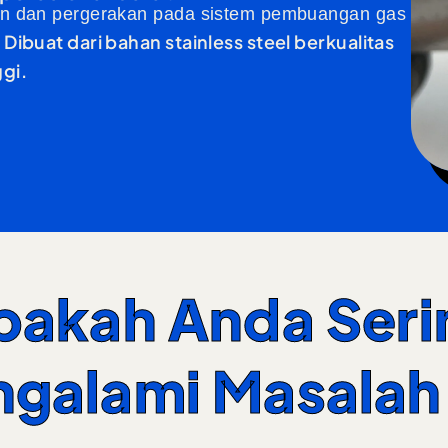
ran dan pergerakan pada sistem pembuangan gas
Dibuat dari bahan stainless steel berkualitas
.
ggi.
pakah Anda Seri
galami Masalah 