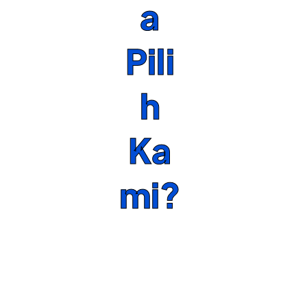
a
Pili
h
Ka
mi?