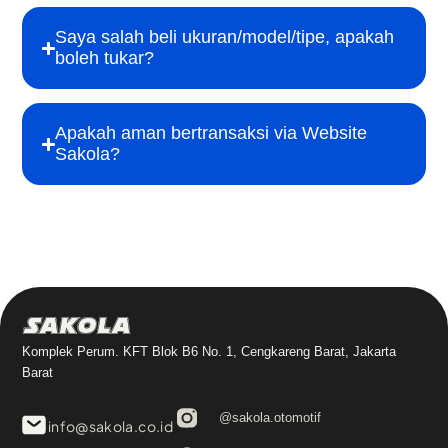
Saya salah beli ukuran/model/tipe, apakah
boleh tukar?
Apakah aman bertransaksi via Website
Sakola?
Sakola
Komplek Perum. KFT Blok B6 No. 1, Cengkareng Barat, Jakarta
Barat
@sakola.otomotif
info@sakola.co.id