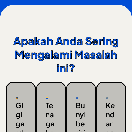
Apakah Anda Sering
Mengalami Masalah
ini?
Gi
Te
Bu
Ke
gi
na
nyi
nd
ga
ga
be
ar