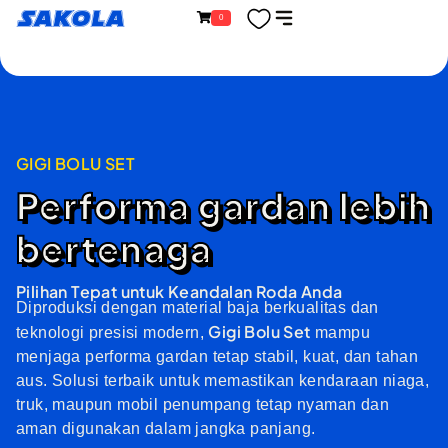
Lewati
content
Sakola
0
ke
konten
GIGI BOLU SET
Performa gardan lebih
bertenaga
Pilihan Tepat untuk Keandalan Roda Anda
Diproduksi dengan material baja berkualitas dan
Gigi Bolu Set
teknologi presisi modern,
mampu
menjaga performa gardan tetap stabil, kuat, dan tahan
aus. Solusi terbaik untuk memastikan kendaraan niaga,
truk, maupun mobil penumpang tetap nyaman dan
aman digunakan dalam jangka panjang.