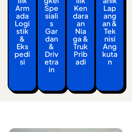
Ilik
Gkel
Ilik
Anik
Arm
Spe
Ken
Lap
Ada
Siali
Dara
Ang
Logi
S
An
An &
Stik
Gar
Nia
Tek
&
Dan
Ga &
Nisi
Eks
&
Truk
Ang
Pedi
Driv
Prib
Kuta
Si
Etra
Adi
N
In