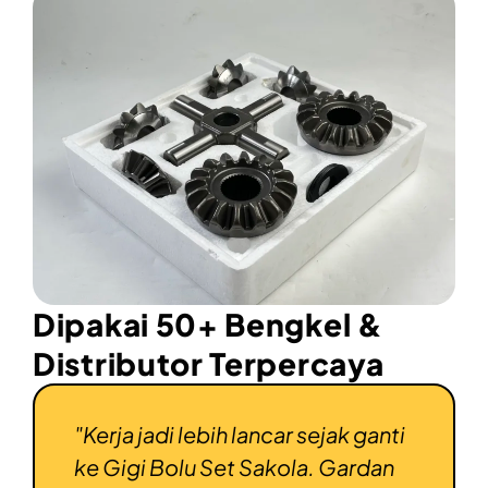
Dipakai 50+ Bengkel &
Distributor Terpercaya
kola,
"Kerja jadi lebih lancar sejak ganti
"Paka
minim
ke Gigi Bolu Set Sakola. Gardan
kenda