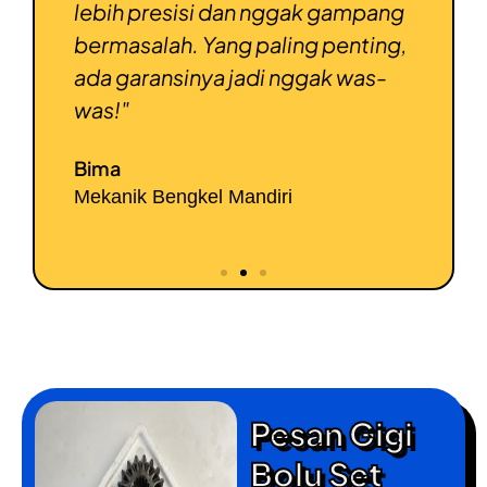
lebih presisi dan nggak gampang
biaya
bermasalah. Yang paling penting,
berat
akin
ada garansinya jadi nggak was-
kuali
was!"
Doni
Pengu
Bima
Mekanik Bengkel Mandiri
Pesan Gigi
Bolu Set