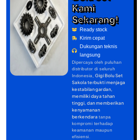
Kami
Sekarang!
Ready stock
Kirim cepat
Dukungan teknis
langsung
Dipercaya oleh puluhan
distributor di seluruh
Gigi Bolu Set
Indonesia,
Sakola terbukti menjaga
kestabilan gardan,
memiliki daya tahan
tinggi, dan memberikan
kenyamanan
berkendara
tanpa
kompromi terhadap
keamanan maupun
efisiensi.