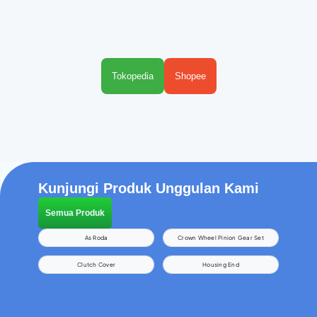
Tokopedia
Shopee
Kunjungi Produk Unggulan Kami
Semua Produk
As Roda
Crown Wheel Pinion Gear Set
Clutch Cover
Housing End