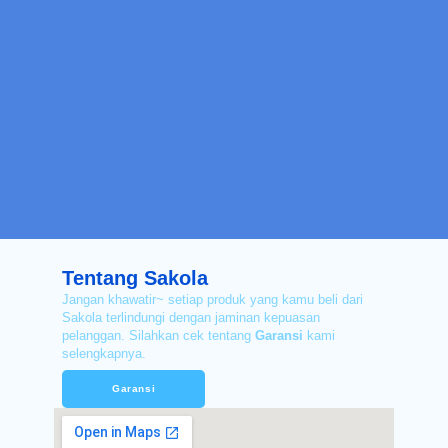
Tentang Sakola
Jangan khawatir~ setiap produk yang kamu beli dari
Sakola terlindungi dengan jaminan kepuasan
pelanggan. Silahkan cek tentang
Garansi
kami
selengkapnya.
Garansi