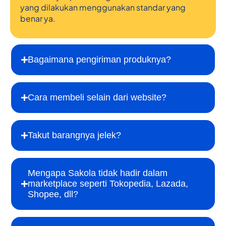
yang dilakukan menggunakan standar yang
benar ya.
Bagaimana pengiriman produknya?
Cara membeli selain dari website?
Takut barangnya jelek?
Mengapa Sakola tidak hadir dalam
marketplace seperti Tokopedia, Lazada,
Shopee, dll?