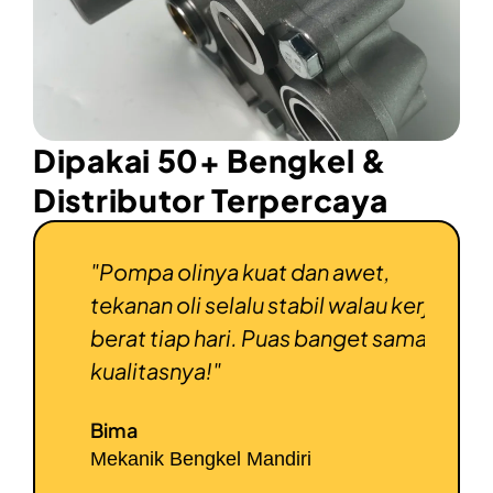
Dipakai 50+ Bengkel &
Distributor Terpercaya
la,
"Pompa olinya kuat dan awet,
"Oil 
n
tekanan oli selalu stabil walau kerja
irit 
anya
berat tiap hari. Puas banget sama
belum
kualitasnya!"
reco
Bima
Doni
Mekanik Bengkel Mandiri
Pengu