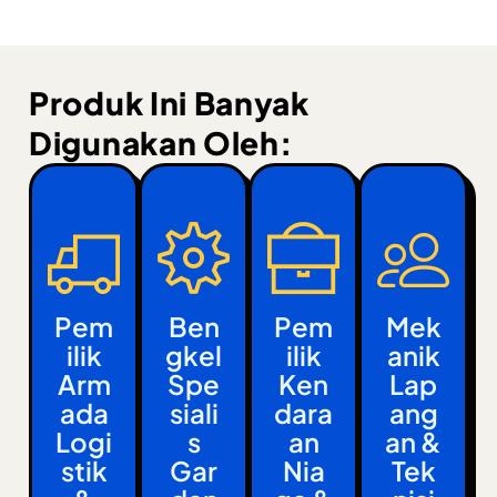
Produk Ini Banyak
Digunakan Oleh:
Pem
Ben
Pem
Mek
Ilik
Gkel
Ilik
Anik
Arm
Spe
Ken
Lap
Ada
Siali
Dara
Ang
Logi
S
An
An &
Stik
Gar
Nia
Tek