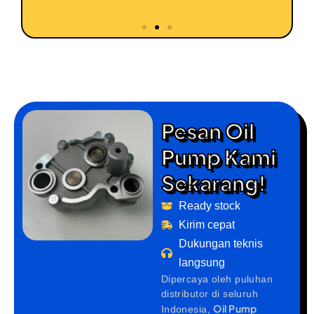
Pesan Oil
Pump Kami
Sekarang!
Ready stock
Kirim cepat
Dukungan teknis
langsung
Dipercaya oleh puluhan
distributor di seluruh
Oil Pump
Indonesia,