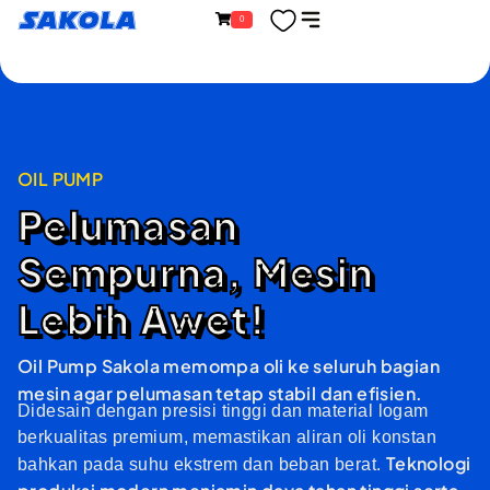
Lewati
content
Sakola
0
ke
konten
OIL PUMP
Pelumasan
Sempurna, Mesin
Lebih Awet!
Oil Pump Sakola memompa oli ke seluruh bagian
mesin agar pelumasan tetap stabil dan efisien.
Didesain dengan presisi tinggi dan material logam
berkualitas premium, memastikan aliran oli konstan
Teknologi
bahkan pada suhu ekstrem dan beban berat.