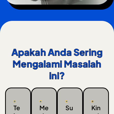
Apakah Anda Sering
Mengalami Masalah
ini?
Te
Me
Su
Kin