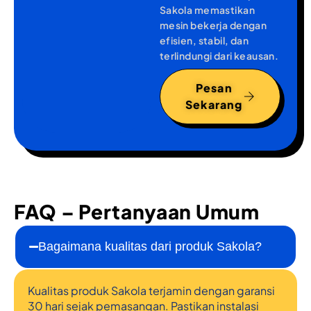
Sakola memastikan
mesin bekerja dengan
efisien, stabil, dan
terlindungi dari keausan.
Pesan
Sekarang
FAQ – Pertanyaan Umum
Bagaimana kualitas dari produk Sakola?
Kualitas produk Sakola terjamin dengan garansi
30 hari sejak pemasangan. Pastikan instalasi