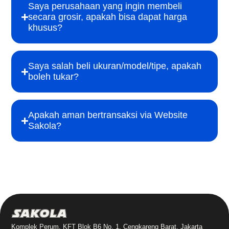
Saya perusahaan yang ingin membeli
secara grosir, apakah bisa dapat harga
khusus?
Saya salah beli ukuran/model/tipe, apakah
boleh tukar?
Apakah aman bertransaksi via Website
Sakola?
Sakola
Komplek Perum. KFT Blok B6 No. 1, Cengkareng Barat, Jakarta