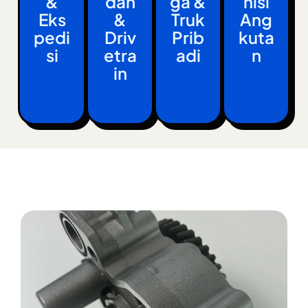
&
Dan
Ga &
Nisi
Eks
&
Truk
Ang
Pedi
Driv
Prib
Kuta
Si
Etra
Adi
N
In