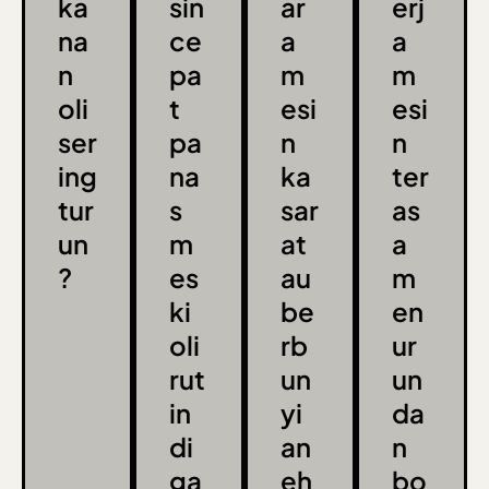
ka
sin
ar
erj
na
ce
a
a
n
pa
m
m
oli
t
esi
esi
ser
pa
n
n
ing
na
ka
ter
tur
s
sar
as
un
m
at
a
?
es
au
m
ki
be
en
oli
rb
ur
rut
un
un
in
yi
da
di
an
n
ga
eh
bo