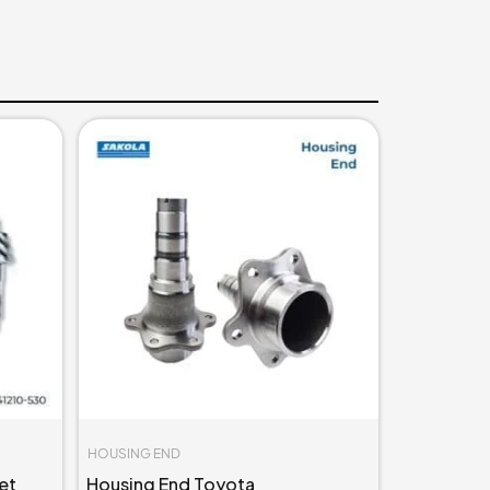
HOUSING END
et
Housing End Toyota