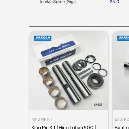
Jumlah Spline (Gigi)
25.0
KING PIN KIT
BAUT R
King Pin Kit | Hino Lohan 500 |
Baut r