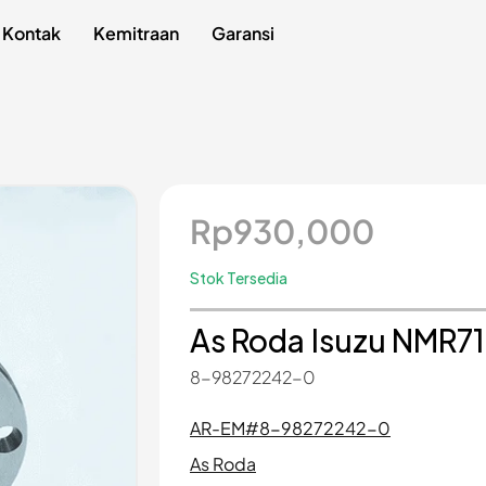
Kontak
Kemitraan
Garansi
Rp
930,000
Stok Tersedia
As Roda Isuzu NMR71
8-98272242-0
AR-EM#8-98272242-0
As Roda