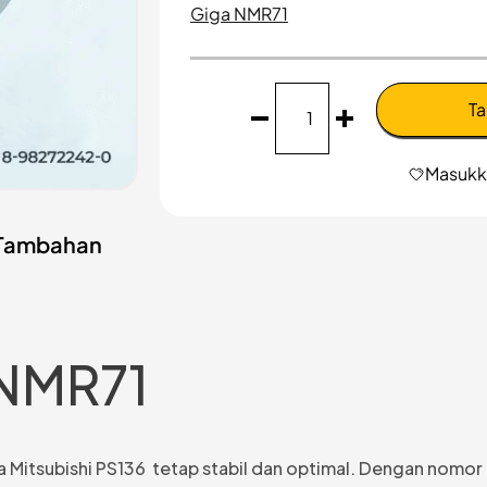
Giga NMR71
Kuantitas
Ta
As
Roda
Isuzu
Masukka
NMR71
 Tambahan
 NMR71
a Mitsubishi PS136 tetap stabil dan optimal. Dengan nomo