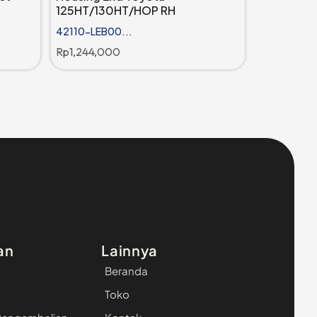
125HT/130HT/HOP RH
42110-LEB00...
Rp
1,244,000
an
Lainnya
Beranda
Toko