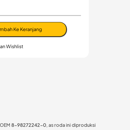
mbah Ke Keranjang
n Wishlist
r OEM
8-98272242-0
, as roda ini diproduksi