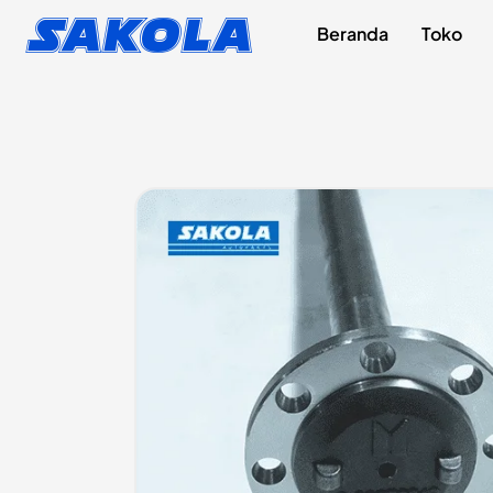
Lewati
content
Sakola
Beranda
Toko
ke
konten