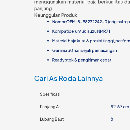
menggunakan material baja berkualitas dan
panjang.
Keunggulan Produk:
Nomor OEM: 8-98272242-0
(original r
Kompatibel untuk Isuzu NMR71
Material baja kuat & presisi tinggi, perf
Garansi 30 hari sejak pemasangan
Ready stok & pengiriman cepat
Cari As Roda Lainnya
Spesifikasi
Panjang As
82.67 cm
Lubang Baut
8