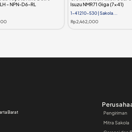
 LH - NPN-D6-RL
Isuzu NMR71 Giga (7x41)
1-41210-530 | Sakola...
000
Rp
2,462,000
Perusaha
arta Barat
Pengiriman
Mitra Sakola