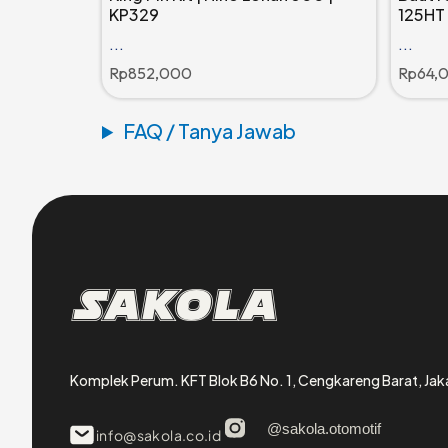
KP329
125HT
...
...
Rp
852,000
Rp
64,
FAQ / Tanya Jawab
Sakola
Komplek Perum. KFT Blok B6 No. 1, Cengkareng Barat, Jak
@sakola.otomotif
info@sakola.co.id