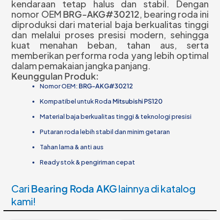
kendaraan tetap halus dan stabil. Dengan
nomor OEM
BRG-AKG#
30212
, bearing roda ini
diproduksi dari material baja berkualitas tinggi
dan melalui proses presisi modern, sehingga
kuat menahan beban, tahan aus, serta
memberikan performa roda yang lebih optimal
dalam pemakaian jangka panjang.
Keunggulan Produk:
Nomor OEM:
BRG-AKG#30212
Kompatibel untuk Roda
Mitsubishi PS120
Material baja berkualitas tinggi & teknologi presisi
Putaran roda lebih stabil dan minim getaran
Tahan lama & anti aus
Ready stok & pengiriman cepat
Cari
Bearing Roda AKG
lainnya di katalog
kami!