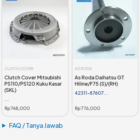
CLUTCH COVER
AS RODA
Clutch Cover Mitsubishi
As Roda Daihatsu GT
PS110/PS120 Kuku Kasar
Hiline/F75 (S)/(RH)
(SKL)
42311-87607...
...
Rp
748,000
Rp
776,000
FAQ / Tanya Jawab