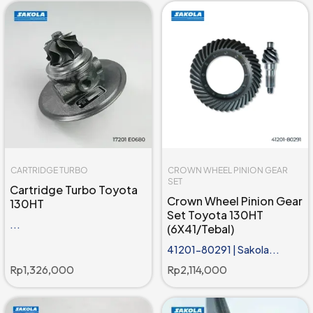
CARTRIDGE TURBO
CROWN WHEEL PINION GEAR
SET
Cartridge Turbo Toyota
Crown Wheel Pinion Gear
130HT
Set Toyota 130HT
...
(6X41/Tebal)
41201-80291 | Sakola...
Rp
1,326,000
Rp
2,114,000