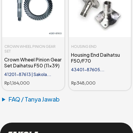
CROWN WHEEL PINION GEAR
HOUSING END
SET
Housing End Daihatsu
Crown Wheel Pinion Gear
F50/F70
Set Daihatsu F50 (11x39)
43401-87605...
41201-87613 | Sakola...
Rp
1,164,000
Rp
348,000
FAQ / Tanya Jawab