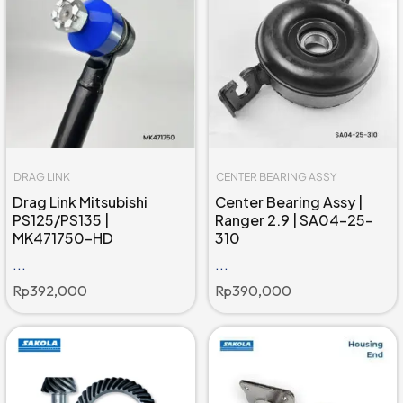
DRAG LINK
CENTER BEARING ASSY
Drag Link Mitsubishi
Center Bearing Assy |
PS125/PS135 |
Ranger 2.9 | SA04-25-
MK471750-HD
310
...
...
Rp
392,000
Rp
390,000