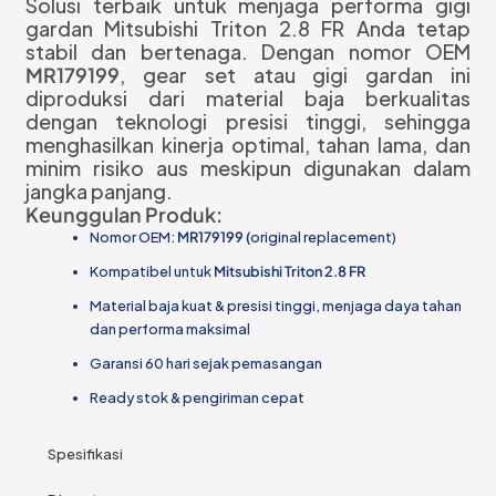
Solusi terbaik untuk menjaga performa gigi
gardan Mitsubishi Triton 2.8 FR Anda tetap
stabil dan bertenaga. Dengan nomor OEM
MR179199
, gear set atau gigi gardan ini
diproduksi dari material baja berkualitas
dengan teknologi presisi tinggi, sehingga
menghasilkan kinerja optimal, tahan lama, dan
minim risiko aus meskipun digunakan dalam
jangka panjang.
Keunggulan Produk:
Nomor OEM:
MR179199 (
original replacement)
Kompatibel untuk
Mitsubishi Triton 2.8 FR
Material baja kuat & presisi tinggi, menjaga daya tahan
dan performa maksimal
Garansi 60 hari sejak pemasangan
Ready stok & pengiriman cepat
Spesifikasi