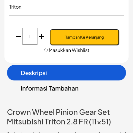
Triton
Kuantitas
Crown
Tambah Ke Keranjang
Wheel
Pinion
Masukkan Wishlist
Gear
Set
Mitsubishi
Deskripsi
Triton
2.8
FR
Informasi Tambahan
(11x51)
Crown Wheel Pinion Gear Set
Mitsubishi Triton 2.8 FR (11x51)