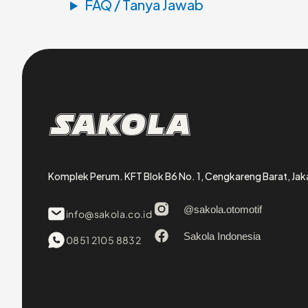
FAQ / Tanya Jawab
Sakola
Komplek Perum. KFT Blok B6 No. 1, Cengkareng Barat, Jak
@sakola.otomotif
info@sakola.co.id
Sakola Indonesia
0851 2105 8832