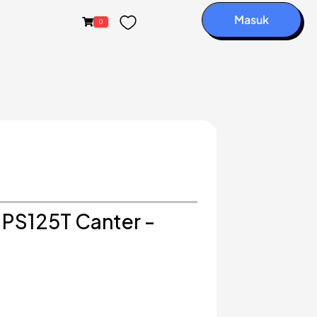
Masuk
0
i PS125T Canter -