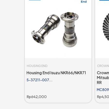
HOUSING END
CROWN 
Housing End Isuzu NKR66/NKR71
Crown 
Mitsub
5-37211-007...
RR
MC8094
Rp
642,000
Rp
4,5