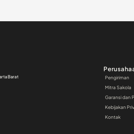
Perusaha
arta Barat
Pengiriman
Mitra Sakola
Garansi dan 
Kebijakan Pri
Kontak