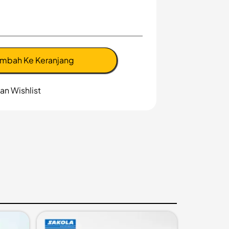
mbah Ke Keranjang
n Wishlist