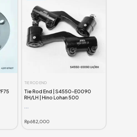
TIE ROD END
/F75
Tie Rod End | S4550-E0090
RH/LH | Hino Lohan 500
...
Rp
682,000