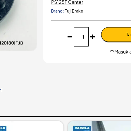
PS125T Canter
Brand:
Fuji Brake
Kuantitas
Ta
Free
Lock
Mitsubishi
Masukka
PS125T
Canter
-
MB4020180|FJB
hi