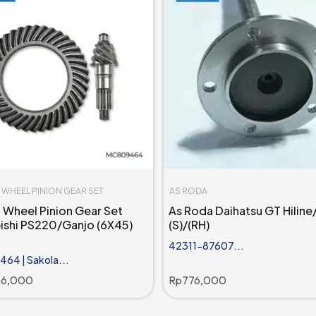
WHEEL PINION GEAR SET
AS RODA
Wheel Pinion Gear Set
As Roda Daihatsu GT Hiline
ishi PS220/Ganjo (6X45)
(S)/(RH)
42311-87607...
64 | Sakola...
06,000
Rp
776,000