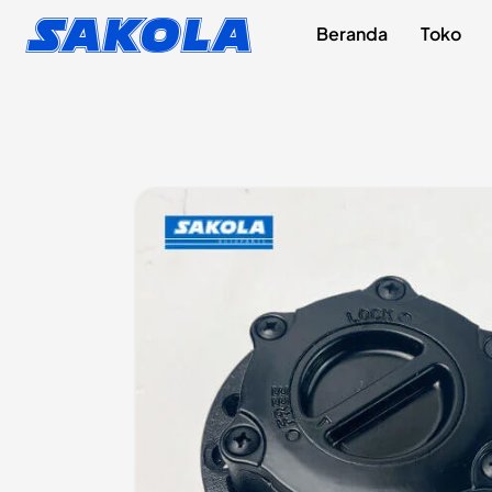
Lewati
content
Sakola
Beranda
Toko
ke
konten