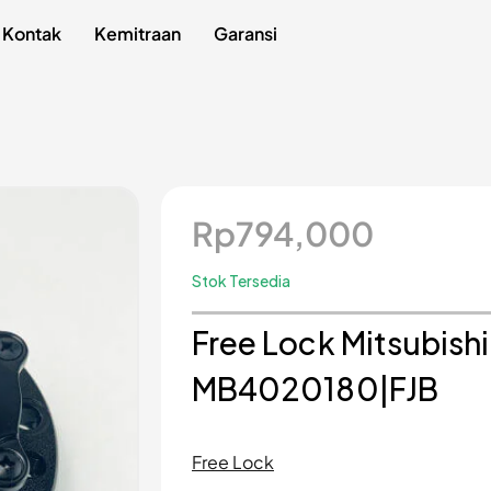
Kontak
Kemitraan
Garansi
Rp
794,000
Stok Tersedia
Free Lock Mitsubish
MB4020180|FJB
Free Lock