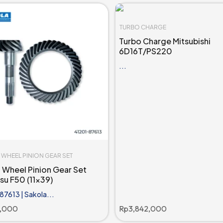
TURBO CHARGE
Turbo Charge Mitsubishi
6D16T/PS220
...
WHEEL PINION GEAR SET
Wheel Pinion Gear Set
su F50 (11x39)
7613 | Sakola...
4,000
Rp
3,842,000