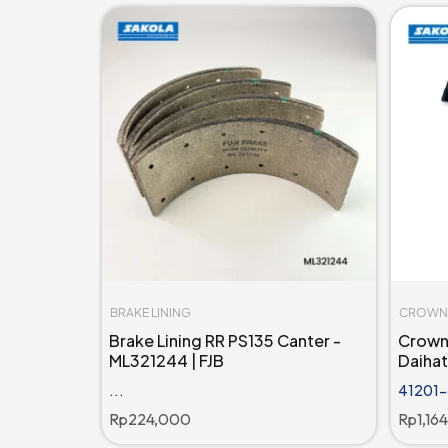
BRAKE LINING
CROWN 
Brake Lining RR PS135 Canter -
Crown 
ML321244 | FJB
Daihat
...
41201-8
Rp
224,000
Rp
1,16