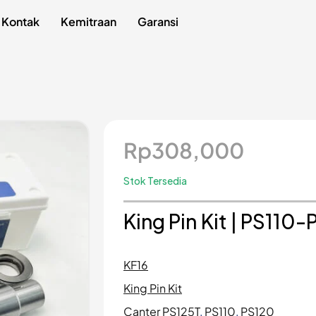
Kontak
Kemitraan
Garansi
Rp
308,000
Stok Tersedia
King Pin Kit | PS110
KF16
King Pin Kit
Canter PS125T
,
PS110
,
PS120