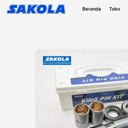
Lewati
content
Sakola
Beranda
Toko
ke
konten