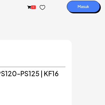
Masuk
0
-PS120-PS125 | KF16