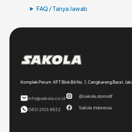
FAQ / Tanya Jawab
Sakola
Komplek Perum. KFT Blok B6 No. 1, Cengkareng Barat, Jak
@sakola.otomotif
info@sakola.co.id
Sakola Indonesia
0851 2105 8832