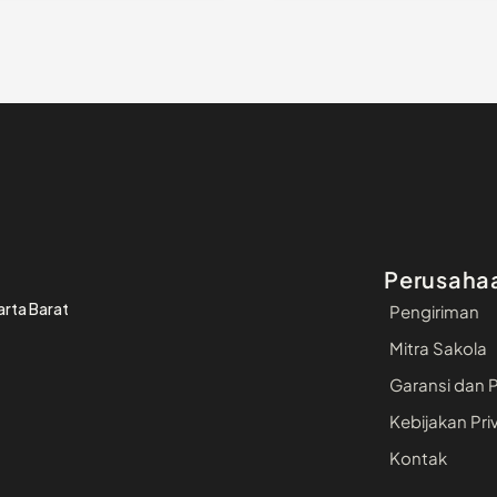
Perusaha
arta Barat
Pengiriman
Mitra Sakola
Garansi dan 
Kebijakan Pri
Kontak