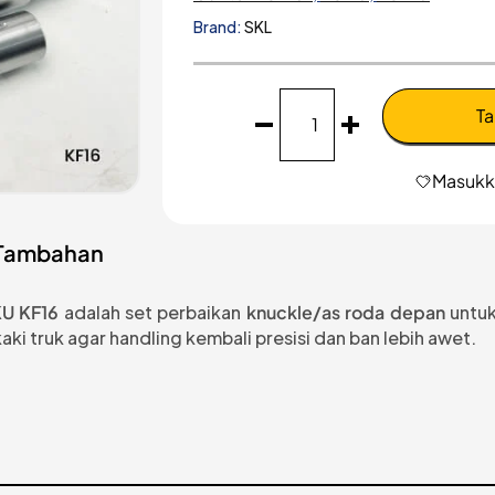
Brand:
SKL
Kuantitas
Ta
King
Pin
Kit
Masukka
|
PS110-
PS120-
 Tambahan
PS125
|
KF16
U KF16
adalah set perbaikan
knuckle/as roda depan
untuk
aki truk agar handling kembali presisi dan ban lebih awet.