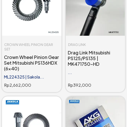
CROWN WHEEL PINION GEAR
DRAG LINK
SET
Drag Link Mitsubishi
Crown Wheel Pinion Gear
PS125/PS135 |
Set Mitsubishi PS136HDX
MK471750-HD
(6x40)
...
ML224325 | Sakola...
Rp
2,662,000
Rp
392,000