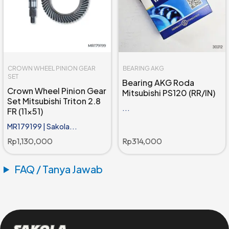
CROWN WHEEL PINION GEAR
BEARING AKG
SET
Bearing AKG Roda
Crown Wheel Pinion Gear
Mitsubishi PS120 (RR/IN)
Set Mitsubishi Triton 2.8
...
FR (11x51)
MR179199 | Sakola...
Rp
1,130,000
Rp
314,000
FAQ / Tanya Jawab