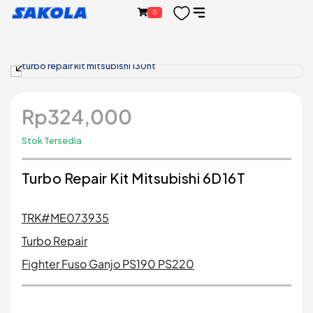
Lewati
content
Sakola
0
ke
konten
Rp
324,000
Stok Tersedia
Turbo Repair Kit Mitsubishi 6D16T
TRK#ME073935
Turbo Repair
Fighter Fuso Ganjo PS190 PS220