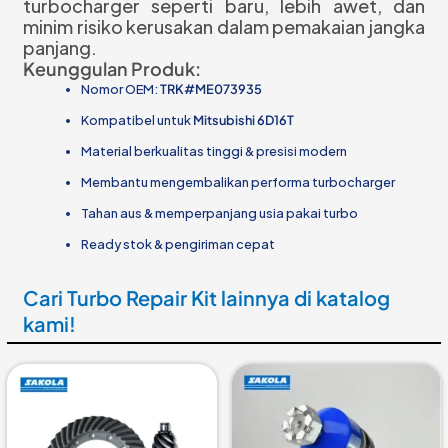
turbocharger seperti baru, lebih awet, dan
minim risiko kerusakan dalam pemakaian jangka
panjang.
Keunggulan Produk:
Nomor OEM:
TRK#ME073935
Kompatibel untuk
Mitsubishi 6D16T
Material berkualitas tinggi & presisi modern
Membantu mengembalikan performa turbocharger
Tahan aus & memperpanjang usia pakai turbo
Ready stok & pengiriman cepat
Cari Turbo Repair Kit lainnya di katalog
kami!